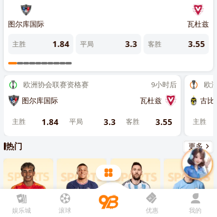
先点击
，再
“添加到主屏幕”
奥利
图尔库国际
瓦杜兹
古比
1
1.84
3.3
3.55
主胜
平局
客胜
主
欧洲协会联赛资格赛
9小时后
欧洲联
图尔库国际
瓦杜兹
古比斯
1.84
3.3
3.55
主胜
平局
客胜
主胜
热门
更多
娱乐城
滚球
优惠
我的