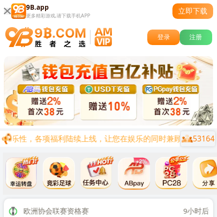
9B.app
立即下载
更多精彩游戏,请下载手机APP
登录
注册
53164
娱乐性，各项福利陆续上线，让您在娱乐的同时兼顾0基础0投资
关闭
时后
欧洲协会联赛资格赛
9小时后